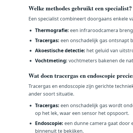
Welke methodes gebruikt een specialist?
Een specialist combineert doorgaans enkele v
Thermografie:
een infraroodcamera brengt 
Tracergas:
een onschadelijk gas ontsnapt b
Akoestische detectie:
het geluid van uits
Vochtmeting:
vochtmeters bakenen de natt
Wat doen tracergas en endoscopie precie
Tracergas en endoscopie zijn gerichte techniek
ander soort situatie.
Tracergas:
een onschadelijk gas wordt onde
op het lek, waar een sensor het opspoort.
Endoscopie:
een dunne camera gaat door ee
binnenuit te bekijken.