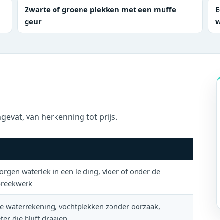
Zwarte of groene plekken met een muffe
E
geur
w
gevat, van herkenning tot prijs.
rgen waterlek in een leiding, vloer of onder de
breekwerk
ge waterrekening, vochtplekken zonder oorzaak,
er die blijft draaien