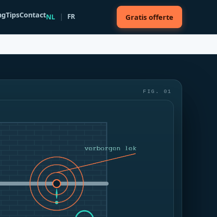
ng
Tips
Contact
FR
NL
Gratis offerte
FIG. 01