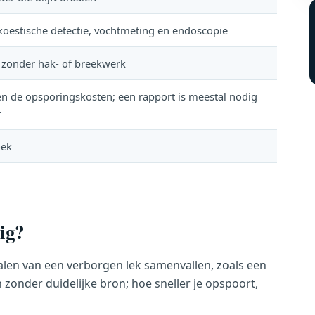
koestische detectie, vochtmeting en endoscopie
, zonder hak- of breekwerk
en de opsporingskosten; een rapport is meestal nodig
r
oek
ig?
alen van een verborgen lek samenvallen, zoals een
zonder duidelijke bron; hoe sneller je opspoort,