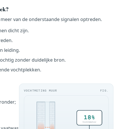
lek?
 meer van de onderstaande signalen optreden.
en dicht zijn.
reden.
n leiding.
 vochtig zonder duidelijke bron.
rende vochtplekken.
VOCHTMETING MUUR
FIG.
ronder;
f vaatwas