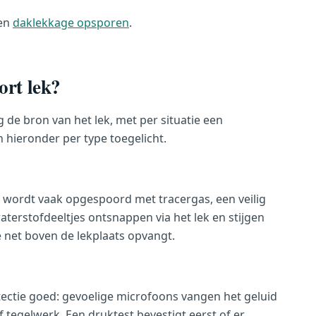
een
daklekkage opsporen
.
ort lek?
 de bron van het lek, met per situatie een
 hieronder per type toegelicht.
 wordt vaak opgespoord met tracergas, een veilig
aterstofdeeltjes ontsnappen via het lek en stijgen
net boven de lekplaats opvangt.
tectie goed: gevoelige microfoons vangen het geluid
 tegelwerk. Een druktest bevestigt eerst of er