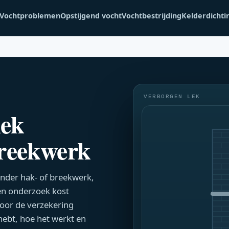
Vochtproblemen
Opstijgend vocht
Vochtbestrijding
Kelderdichti
VERBORGEN LEK
lek
breekwerk
onder hak- of breekwerk,
en onderzoek kost
oor de verzekering
hebt, hoe het werkt en